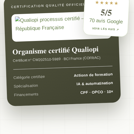
★★★★★
CERTIFICATION QUALITÉ OFFICIELLE
5/5
70 avis Google
VOIR LES AVIS ↗
Organisme certifié Qualiopi
Certificat n° CW202510-5989 · BCI France (COFRAC)
Actions de formation
Catégorie certifiée
IA & automatisation
Spécialisation
CPF · OPCO · 10×
Financements