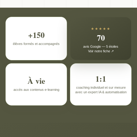
★★★★★
+150
70
élèves formés et accompagnés
avis Google — 5 étoiles
Voir notre fiche ↗
1:1
À vie
coaching individuel et sur mesure
accès aux contenus e-learning
avec un expert IA & automatisation