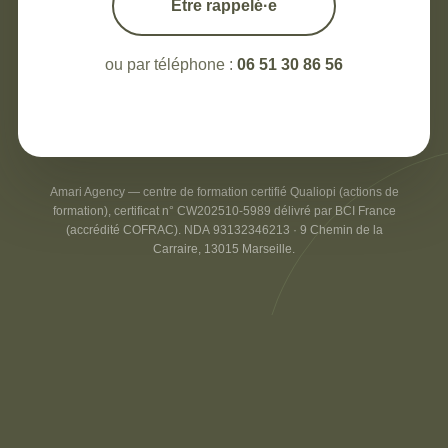
Être rappelé·e
ou par téléphone :
06 51 30 86 56
Amari Agency — centre de formation certifié Qualiopi (actions de
formation), certificat n° CW202510-5989 délivré par BCI France
(accrédité COFRAC). NDA 93132346213 · 9 Chemin de la
Carraire, 13015 Marseille.