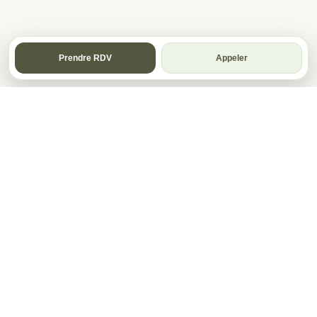
Prendre RDV
Appeler
FORMATION & INNOVATION DIGITALE
Centre de formation certifié et agence digitale à Marseille.
Nous transformons l'IA, l'automatisation et le web en
résultats concrets.