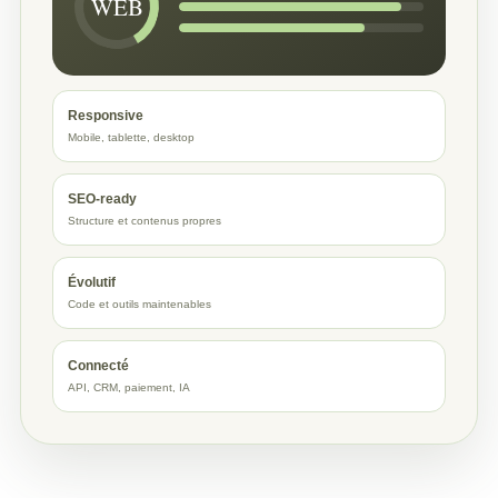
WEB
Responsive
Mobile, tablette, desktop
SEO-ready
Structure et contenus propres
Évolutif
Code et outils maintenables
Connecté
API, CRM, paiement, IA