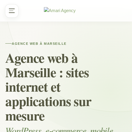
Aller
au
contenu
AGENCE WEB À MARSEILLE
Agence web à
Marseille : sites
internet et
applications sur
mesure
WordPress, e-commerce, mobile,