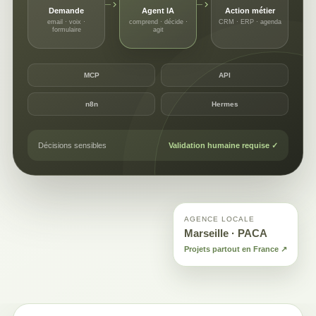
Demande
Agent IA
Action métier
email · voix ·
comprend · décide ·
CRM · ERP · agenda
formulaire
agit
MCP
API
n8n
Hermes
Décisions sensibles
Validation humaine requise ✓
AGENCE LOCALE
Marseille · PACA
Projets partout en France ↗