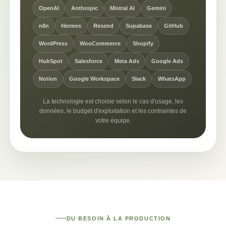
OpenAI
Anthropic
Mistral AI
Gemini
n8n
Hermes
Resend
Supabase
GitHub
WordPress
WooCommerce
Shopify
HubSpot
Salesforce
Meta Ads
Google Ads
Notion
Google Workspace
Slack
WhatsApp
La technologie est choisie selon le cas d'usage, les
données, le budget d'exploitation et les contraintes de
votre équipe.
DU BESOIN À LA PRODUCTION